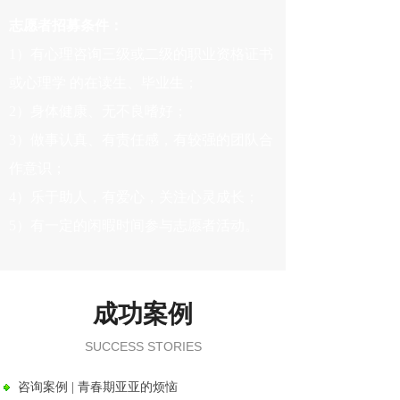
志愿者招募条件：
1）有心理咨询三级或二级的职业资格证书
或心理学 的在读生、毕业生；
2）身体健康、无不良嗜好；
3）做事认真、有责任感，有较强的团队合
作意识；
4）乐于助人，有爱心，关注心灵成长；
5）有一定的闲暇时间参与志愿者活动。
成功案例
SUCCESS STORIES
咨询案例 | 青春期亚亚的烦恼