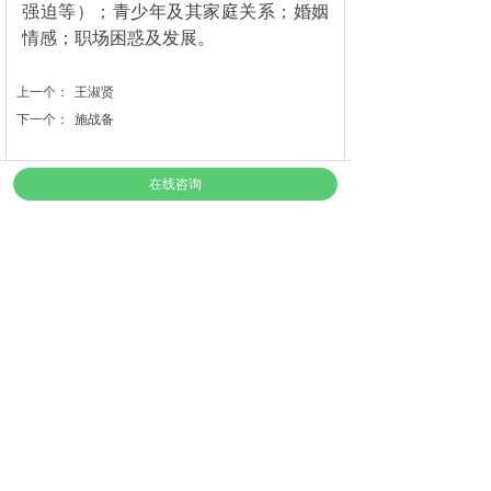
强迫等）；青少年及其家庭关系；婚姻
情感；职场困惑及发展。
上一个：
王淑贤
下一个：
施战备
在线咨询
上海华大应用心理研究院 版权所有 严禁复制
网站备案号：
沪ICP备13006836号-2
建站公司：
铭心科技
沪公网安备31009102000015号
培训部座机：021-62233803、62233995
EAP座机：021-62227977
公益心理热线：021-62869991