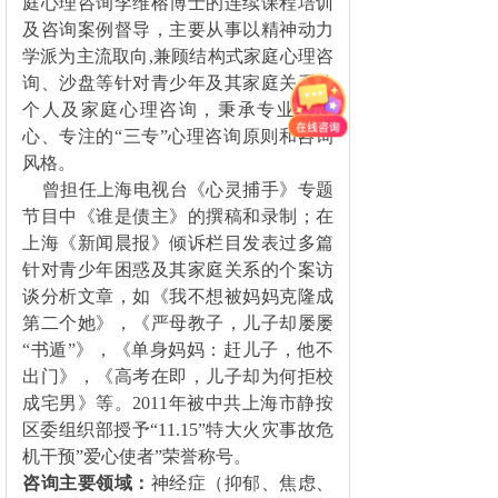
庭心理咨询李维榕博士的连续课程培训
及咨询案例督导，主要从事以精神动力
学派为主流取向,兼顾结构式家庭心理咨
询、沙盘等针对青少年及其家庭关系的
个人及家庭心理咨询，秉承专业、专
心、专注的“三专”心理咨询原则和咨询
风格。
曾担任上海电视台《心灵捕手》专题
节目中《谁是债主》的撰稿和录制；在
上海《新闻晨报》倾诉栏目发表过多篇
针对青少年困惑及其家庭关系的个案访
谈分析文章，如《我不想被妈妈克隆成
第二个她》，《严母教子，儿子却屡屡
“书遁”》，《单身妈妈：赶儿子，他不
出门》，《高考在即，儿子却为何拒校
成宅男》等。2011年被中共上海市静按
区委组织部授予“11.15”特大火灾事故危
机干预”爱心使者”荣誉称号。
咨询主要领域：
神经症（抑郁、焦虑、