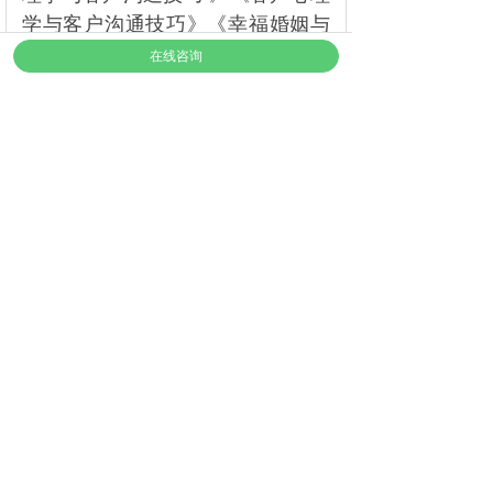
学与客户沟通技巧》《幸福婚姻与
子女教育的心理辅导 》
在线咨询
上一个：
徐勇
下一个：
李鼎智
上海华大应用心理研究院 版权所有 严禁复制
网站备案号：
沪ICP备13006836号-2
建站公司：
铭心科技
沪公网安备31009102000015号
培训部座机：021-62233803、62233995
EAP座机：021-62227977
公益心理热线：021-62869991