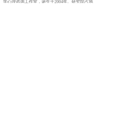
学心理咨询工作室，诞生于2004年。研究院占地
面积1000余平方米，规模居国内心理专业机构前
列，是全国首开面向社会的心理咨询和国家心理
咨询师初中级职业资格证书培训的心理服务机
构，专注心理咨询、心理培训、企业EAP服务。
每年培养数百名心理咨询师，二级心理咨询师培
养37期，三级心理咨询师培养31期，接待了近10
万例来自全国各地的来访者，接听了400多万人
次来自全国各地的心理援助电话，企业EAP服务
几百家合作单位，拥有300多名富有实战经验的
国家职业心理咨询师团队，600余名志愿者公益
心理服务团队，30门公益心理服务热线电话，全
年无休向社会提供服务。服务项目：心理咨询、
心理测试、心理培训、企业EAP、免费心理热线
电话、社会公益心理援助。历经20余年磨砺，一
直努力走在应用心理学行业的前列，弥补了中国
心理咨询理论教学和实践指导的空白，打造了中
国应用心理学教育和社会服务领域的专业品牌。