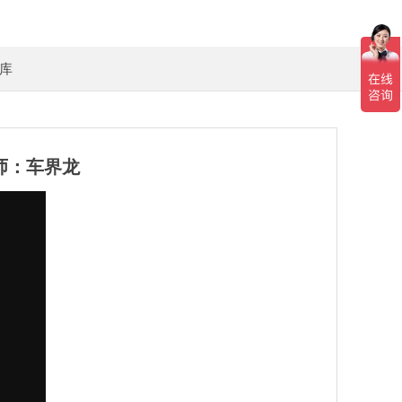
库
师：车界龙